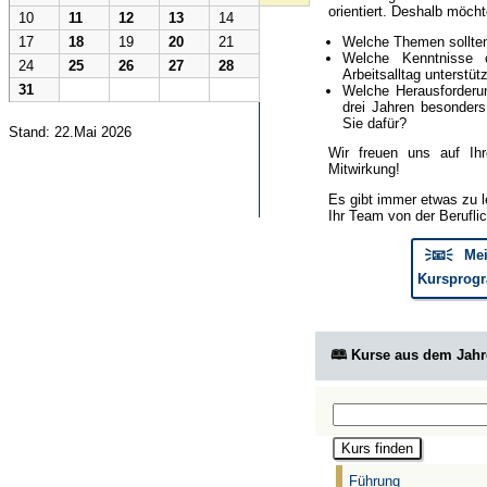
orientiert. Deshalb möcht
10
11
12
13
14
Welche Themen sollte
17
18
19
20
21
Welche Kenntnisse 
24
25
26
27
28
Arbeitsalltag unterstüt
31
Welche Herausforderun
drei Jahren besonder
Sie dafür?
Stand: 22.Mai 2026
Wir freuen uns auf Ih
Mitwirkung!
Es gibt immer etwas zu l
Ihr Team von der Berufli
🗦📧🗧 Mei
Kursprogr
🕮 Kurse aus dem Jah
Führung