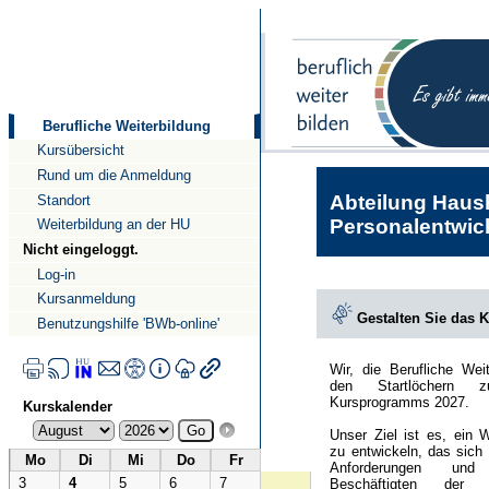
Direkt
Direkt
zum
zur
Inhalt
Navigation
Berufliche Weiterbildung
Kursübersicht
Rund um die Anmeldung
Abteilung Haush
Standort
Personalentwick
Weiterbildung an der HU
Nicht eingeloggt.
Log-in
Kursanmeldung
Gestalten Sie das 
Benutzungshilfe 'BWb-online'
Wir, die Berufliche Wei
den Startlöchern 
Kursprogramms 2027.
Kurskalender
Unser Ziel ist es, ein 
zu entwickeln, das sich
Mo
Di
Mi
Do
Fr
Anforderungen und
3
4
5
6
7
Beschäftigten der Hu