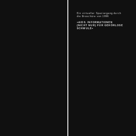
Ein virtueller Spaziergang durch
die Broschüre von 1996
»AIDS. INFORMATIONEN
(NICHT NUR) FÜR GEHÖRLOSE
SCHWULE«