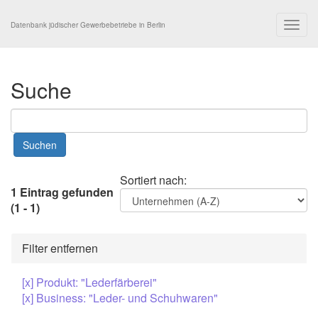
Togg
Datenbank jüdischer Gewerbebetriebe in Berlin
navig
Suche
Sortiert nach:
1 Eintrag gefunden
(1 - 1)
Filter entfernen
[x] Produkt: "Lederfärberei"
[x] Business: "Leder- und Schuhwaren"