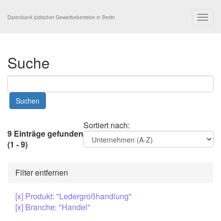
Togg
Datenbank jüdischer Gewerbebetriebe in Berlin
navig
Suche
Sortiert nach:
9 Einträge gefunden
(1 - 9)
Filter entfernen
[x] Produkt: "Ledergroßhandlung"
[x] Branche: "Handel"