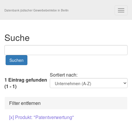
Togg
Datenbank jüdischer Gewerbebetriebe in Berlin
navig
Suche
Sortiert nach:
1 Eintrag gefunden
(1 - 1)
Filter entfernen
[x] Produkt: "Patentverwertung"