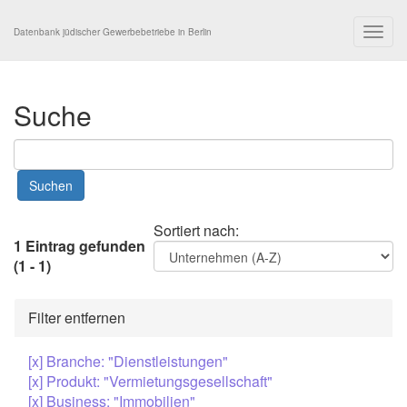
Togg
Datenbank jüdischer Gewerbebetriebe in Berlin
navig
Suche
Sortiert nach:
1 Eintrag gefunden
(1 - 1)
Filter entfernen
[x] Branche: "Dienstleistungen"
[x] Produkt: "Vermietungsgesellschaft"
[x] Business: "Immobilien"