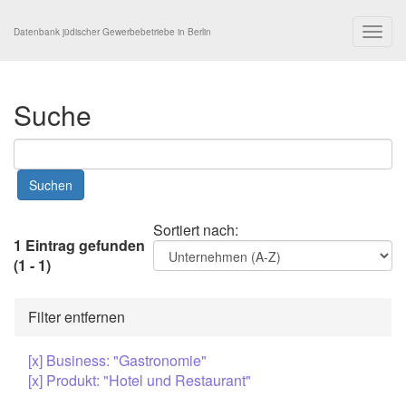
Togg
Datenbank jüdischer Gewerbebetriebe in Berlin
navig
Suche
Sortiert nach:
1 Eintrag gefunden
(1 - 1)
Filter entfernen
[x] Business: "Gastronomie"
[x] Produkt: "Hotel und Restaurant"