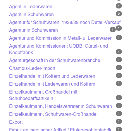
Agent in Lederwaren
1
Agent in Schuhwaren
2
Agentur für Schuhwaren, 1938/39 noch Detail-Verkauf!
1
Agentur in Schuhwaren
1
Agentur und Kommission in Metall- u. Lederwaren
1
Agentur und Kommissionen; UOBB: Gürtel- und
Knopffabrik
1
Agenturgeschäft in der Schuhwarenbranche
1
Chamois-Leder-Import
1
Einzelhandel mit Koffern und Lederwaren
1
Einzelhandel mit Lederwaren und Koffern
1
Einzelkaufmann, Großhandel mit
Schuhbedarfsartikeln
1
Einzelkaufmann, Handelsvertreter in Schuhwaren
1
Einzelkaufmann, Schuhwaren-Großhandel
1
Export
1
Fabrik antiseptischer Artikel / Einlegesohlenfabrik
1