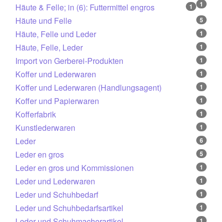
1
Häute & Felle; in (6): Futtermittel engros
1
Häute und Felle
5
Häute, Felle und Leder
1
Häute, Felle, Leder
1
Import von Gerberei-Produkten
1
Koffer und Lederwaren
1
Koffer und Lederwaren (Handlungsagent)
1
Koffer und Papierwaren
1
Kofferfabrik
1
Kunstlederwaren
1
Leder
6
Leder en gros
5
Leder en gros und Kommissionen
1
Leder und Lederwaren
1
Leder und Schuhbedarf
1
Leder und Schuhbedarfsartikel
1
Leder und Schuhmacherartikel
1