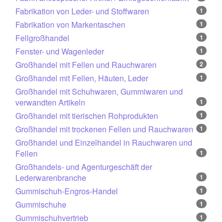
Fabrikation von Leder- und Stoffwaren
1
Fabrikation von Markentaschen
1
Fellgroßhandel
1
Fenster- und Wagenleder
1
Großhandel mit Fellen und Rauchwaren
2
Großhandel mit Fellen, Häuten, Leder
1
Großhandel mit Schuhwaren, Gummiwaren und
verwandten Artikeln
1
Großhandel mit tierischen Rohprodukten
1
Großhandel mit trockenen Fellen und Rauchwaren
1
Großhandel und Einzelhandel in Rauchwaren und
Fellen
1
Großhandels- und Agenturgeschäft der
Lederwarenbranche
1
Gummischuh-Engros-Handel
1
Gummischuhe
1
Gummischuhvertrieb
1