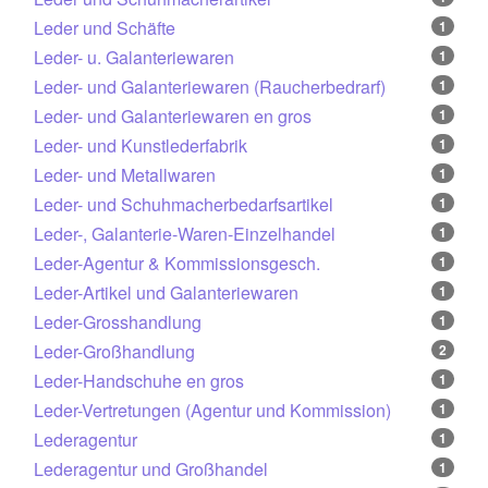
Leder und Schäfte
1
Leder- u. Galanteriewaren
1
Leder- und Galanteriewaren (Raucherbedrarf)
1
Leder- und Galanteriewaren en gros
1
Leder- und Kunstlederfabrik
1
Leder- und Metallwaren
1
Leder- und Schuhmacherbedarfsartikel
1
Leder-, Galanterie-Waren-Einzelhandel
1
Leder-Agentur & Kommissionsgesch.
1
Leder-Artikel und Galanteriewaren
1
Leder-Grosshandlung
1
Leder-Großhandlung
2
Leder-Handschuhe en gros
1
Leder-Vertretungen (Agentur und Kommission)
1
Lederagentur
1
Lederagentur und Großhandel
1