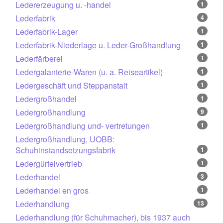
Ledererzeugung u. -handel
1
Lederfabrik
4
Lederfabrik-Lager
1
Lederfabrik-Niederlage u. Leder-Großhandlung
1
Lederfärberei
1
Ledergalanterie-Waren (u. a. Reiseartikel)
1
Ledergeschäft und Steppanstalt
1
Ledergroßhandel
1
Ledergroßhandlung
9
Ledergroßhandlung und- vertretungen
1
Ledergroßhandlung, UOBB:
Schuhinstandsetzungsfabrik
1
Ledergürtelvertrieb
1
Lederhandel
3
Lederhandel en gros
1
Lederhandlung
13
Lederhandlung (für Schuhmacher), bis 1937 auch