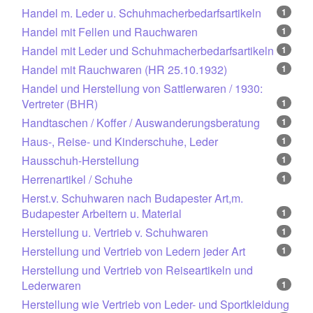
Handel m. Leder u. Schuhmacherbedarfsartikeln
1
Handel mit Fellen und Rauchwaren
1
Handel mit Leder und Schuhmacherbedarfsartikeln
1
Handel mit Rauchwaren (HR 25.10.1932)
1
Handel und Herstellung von Sattlerwaren / 1930:
Vertreter (BHR)
1
Handtaschen / Koffer / Auswanderungsberatung
1
Haus-, Reise- und Kinderschuhe, Leder
1
Hausschuh-Herstellung
1
Herrenartikel / Schuhe
1
Herst.v. Schuhwaren nach Budapester Art,m.
Budapester Arbeitern u. Material
1
Herstellung u. Vertrieb v. Schuhwaren
1
Herstellung und Vertrieb von Ledern jeder Art
1
Herstellung und Vertrieb von Reiseartikeln und
Lederwaren
1
Herstellung wie Vertrieb von Leder- und Sportkleidung