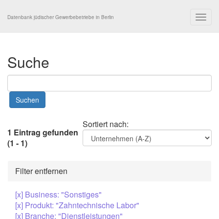
Togg
Datenbank jüdischer Gewerbebetriebe in Berlin
navig
Suche
Sortiert nach:
1 Eintrag gefunden
(1 - 1)
Filter entfernen
[x] Business: "Sonstiges"
[x] Produkt: "Zahntechnische Labor"
[x] Branche: "Dienstleistungen"