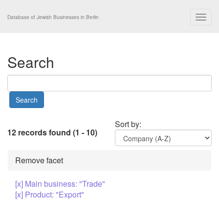
Togg
Database of Jewish Businesses in Berlin
navig
Search
Sort by:
12 records found (1 - 10)
Remove facet
[x] Main business: "Trade"
[x] Product: "Export"