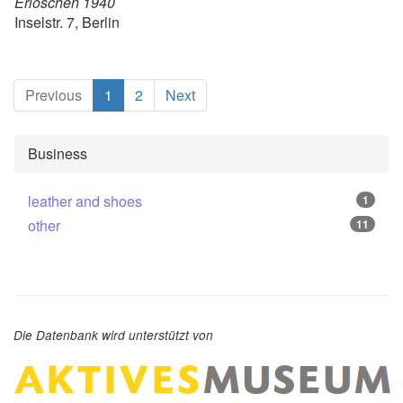
Erloschen 1940
Inselstr. 7, Berlin
(current)
Previous
1
2
Next
Business
leather and shoes
1
other
11
Die Datenbank wird unterstützt von