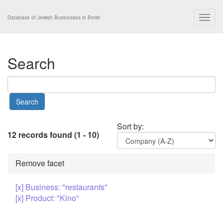
Togg
Database of Jewish Businesses in Berlin
navig
Search
Sort by:
12 records found (1 - 10)
Remove facet
[x] Business: "restaurants"
[x] Product: "Kino"