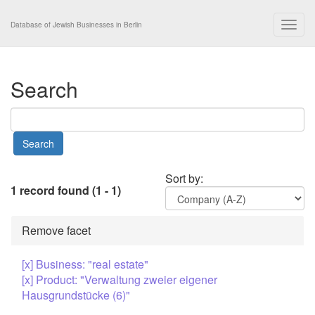
Togg
Database of Jewish Businesses in Berlin
navig
Search
Sort by:
1 record found (1 - 1)
Remove facet
[x] Business: "real estate"
[x] Product: "Verwaltung zweier eigener
Hausgrundstücke (6)"