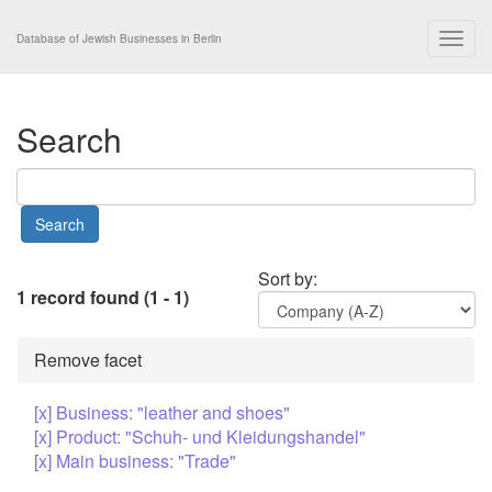
Togg
Database of Jewish Businesses in Berlin
navig
Search
Sort by:
1 record found (1 - 1)
Remove facet
[x] Business: "leather and shoes"
[x] Product: "Schuh- und Kleidungshandel"
[x] Main business: "Trade"