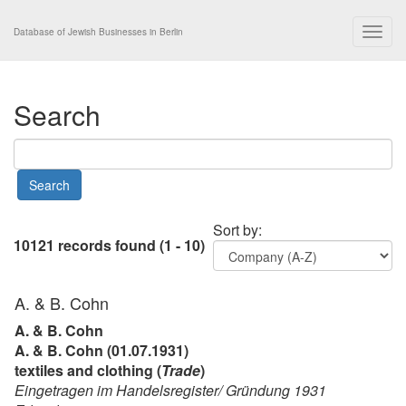
Togg
Database of Jewish Businesses in Berlin
navig
Search
Sort by:
10121 records found (1 - 10)
A. & B. Cohn
A. & B. Cohn
A. & B. Cohn (01.07.1931)
textiles and clothing (
Trade
)
Eingetragen im Handelsregister/ Gründung 1931