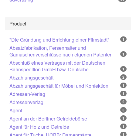
Product
"Die Gründung und Errichtung einer Filmstadt"
1
Absatzfabrikation, Fersenhalter und
Gamaschenverschlüsse nach eigenen Patenten
1
Abschluß eines Vertrages mit der Deutschen
Bahnspedition GmbH bzw. Deutsche
1
Abzahlungsgeschäft
2
Abzahlungsgeschäft für Möbel und Konfektion
1
Adressen-Verlag
1
Adressenverlag
2
Agent
5
Agent an der Berliner Getreidebörse
1
Agent für Holz und Getreide
1
Agent für Tuche, UOBB: Damenmäntel
1