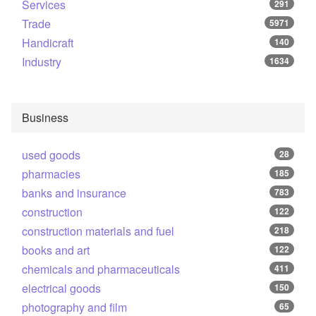
Services
291
Trade
5971
Handicraft
140
Industry
1634
Business
used goods
28
pharmacies
185
banks and insurance
783
construction
122
construction materials and fuel
218
books and art
122
chemicals and pharmaceuticals
411
electrical goods
150
photography and film
65