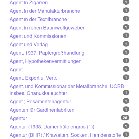
Agent in Zigarren
1
Agent in der Manufakturbranche
1
Agent in der Textilbranche
1
Agent in rohen Baumwollgeweben
1
Agent und Kommissionen
1
Agent und Verlag
1
Agent, 1937: Papiergroßhandlung
1
Agent, Hypothekenvermittlungen
1
Agent.
1
Agent. Export u. Vertr.
1
Agent. und Kommissionär der Metallbranche, UOBB
insbes. Chanukkaleuchter
1
Agent.; Posamentenagentur
1
Agenten für Gardinenfabriken
1
Agentur
26
Agentur (1938: Damenhüte engros (1))
1
Agentur (BHR) / Krawatten, Socken, Hemdenstoffe
1