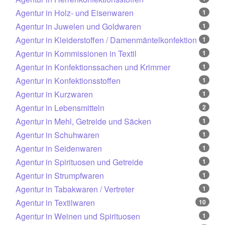
Agentur in Holz- und Eisenwaren
1
Agentur in Juwelen und Goldwaren
1
Agentur in Kleiderstoffen / Damenmäntelkonfektion
1
Agentur in Kommissionen in Textil
1
Agentur in Konfektionssachen und Krimmer
1
Agentur in Konfektionsstoffen
1
Agentur in Kurzwaren
1
Agentur in Lebensmitteln
2
Agentur in Mehl, Getreide und Säcken
1
Agentur in Schuhwaren
1
Agentur in Seidenwaren
1
Agentur in Spirituosen und Getreide
1
Agentur in Strumpfwaren
1
Agentur in Tabakwaren / Vertreter
1
Agentur in Textilwaren
10
Agentur in Weinen und Spirituosen
1