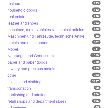
restaurants
135
household goods
142
real estate
230
leather and shoes
363
machines, motor vehicles & technical articles
268
Maschinen und Fahrzeuge, technische Artikel
38
metals and metal goods
302
Möbel
341
Nahrungs- und Genussmittel
1059
paper and paper goods
210
jewelry and precious metals
155
other
283
textiles and clothing
3237
transportation
60
publishing and printing
270
retail shops and department stores
105
advertising
65