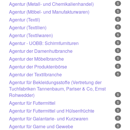
Agentur (Metall- und Chemikalienhandel)
1
Agentur (Möbel- und Manufakturwaren)
1
Agentur (Textil)
1
Agentur (Textilien)
1
Agentur (Textilwaren)
1
Agentur - UOBB: Schirmfurnituren
1
Agentur der Damenhutbranche
1
Agentur der Möbelbranche
1
Agentur der Produktenbörse
1
Agentur der Textilbranche
1
Agentur für Bekleidungsstoffe (Vertretung der
Tuchfabriken Tannenbaum, Pariser & Co, Ernst
Rohwedder)
1
Agentur für Futtermittel
1
Agentur für Futtermittel und Hülsenfrüchte
1
Agentur für Galantarie- und Kurzwaren
1
Agentur für Garne und Gewebe
1