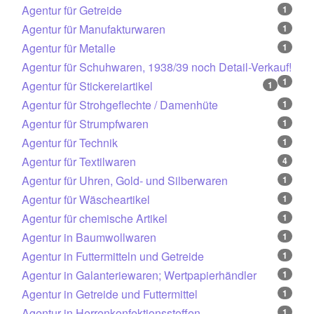
Agentur für Getreide
1
Agentur für Manufakturwaren
1
Agentur für Metalle
1
Agentur für Schuhwaren, 1938/39 noch Detail-Verkauf!
1
Agentur für Stickereiartikel
1
Agentur für Strohgeflechte / Damenhüte
1
Agentur für Strumpfwaren
1
Agentur für Technik
1
Agentur für Textilwaren
4
Agentur für Uhren, Gold- und Silberwaren
1
Agentur für Wäscheartikel
1
Agentur für chemische Artikel
1
Agentur in Baumwollwaren
1
Agentur in Futtermitteln und Getreide
1
Agentur in Galanteriewaren; Wertpapierhändler
1
Agentur in Getreide und Futtermittel
1
Agentur in Herrenkonfektionsstoffen
1