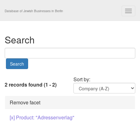
Togg
Database of Jewish Businesses in Berlin
navig
Search
Sort by:
2 records found (1 - 2)
Remove facet
[x] Product: "Adressenverlag"