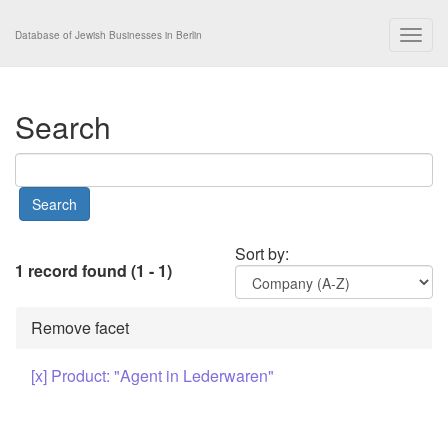
Togg
Database of Jewish Businesses in Berlin
navig
Search
Sort by:
1 record found (1 - 1)
Remove facet
[x] Product: "Agent in Lederwaren"