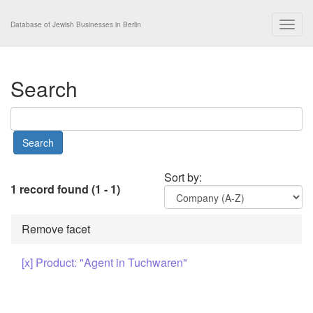
Togg
Database of Jewish Businesses in Berlin
navig
Search
Sort by:
1 record found (1 - 1)
Remove facet
[x] Product: "Agent in Tuchwaren"