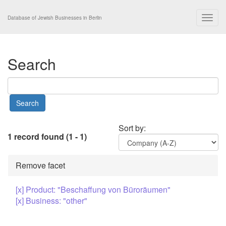
Togg
Database of Jewish Businesses in Berlin
navig
Search
Sort by:
1 record found (1 - 1)
Remove facet
[x] Product: "Beschaffung von Büroräumen"
[x] Business: "other"