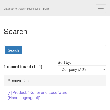
Togg
Database of Jewish Businesses in Berlin
navig
Search
Sort by:
1 record found (1 - 1)
Remove facet
[x] Product: "Koffer und Lederwaren
(Handlungsagent)"