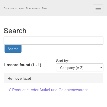
Togg
Database of Jewish Businesses in Berlin
navig
Search
Sort by:
1 record found (1 - 1)
Remove facet
[x] Product: "Leder-Artikel und Galanteriewaren"