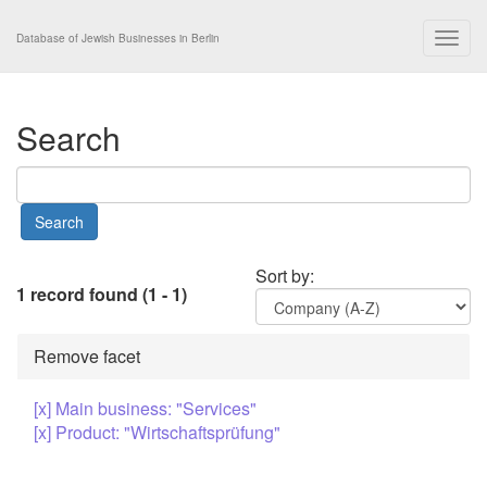
Togg
Database of Jewish Businesses in Berlin
navig
Search
Sort by:
1 record found (1 - 1)
Remove facet
[x] Main business: "Services"
[x] Product: "Wirtschaftsprüfung"