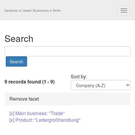
Togg
Database of Jewish Businesses in Berlin
navig
Search
Sort by:
9 records found (1 - 9)
Remove facet
[x] Main business: "Trade"
[x] Product: "Ledergroßhandlung"