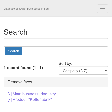
Togg
Database of Jewish Businesses in Berlin
navig
Search
Sort by:
1 record found (1 - 1)
Remove facet
[x] Main business: "Industry"
[x] Product: "Kofferfabrik"