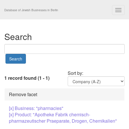
Togg
Database of Jewish Businesses in Berlin
navig
Search
Sort by:
1 record found (1 - 1)
Remove facet
[x] Business: "pharmacies"
[x] Product: "Apotheke Fabrik chemisch-
pharmazeutischer Praeparate, Drogen, Chemikalien"