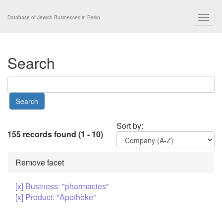
Togg
Database of Jewish Businesses in Berlin
navig
Search
Sort by:
155 records found (1 - 10)
Remove facet
[x] Business: "pharmacies"
[x] Product: "Apotheke"