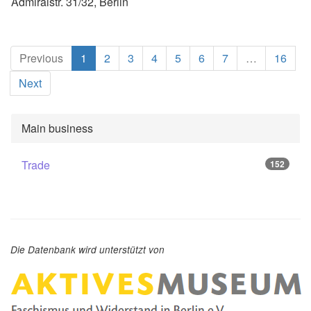
Admiralstr. 31/32, Berlin
(current)
Previous
1
2
3
4
5
6
7
…
16
Next
Main business
Trade
152
Die Datenbank wird unterstützt von