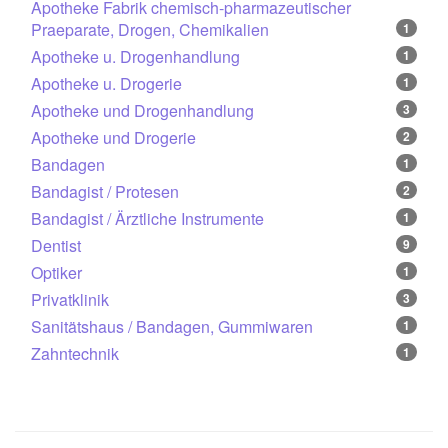
Apotheke Fabrik chemisch-pharmazeutischer
Praeparate, Drogen, Chemikalien
1
Apotheke u. Drogenhandlung
1
Apotheke u. Drogerie
1
Apotheke und Drogenhandlung
3
Apotheke und Drogerie
2
Bandagen
1
Bandagist / Protesen
2
Bandagist / Ärztliche Instrumente
1
Dentist
9
Optiker
1
Privatklinik
3
Sanitätshaus / Bandagen, Gummiwaren
1
Zahntechnik
1