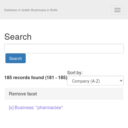
Togg
Database of Jewish Businesses in Berlin
navig
Search
Sort by:
185 records found (181 - 185)
Remove facet
[x] Business: "pharmacies"