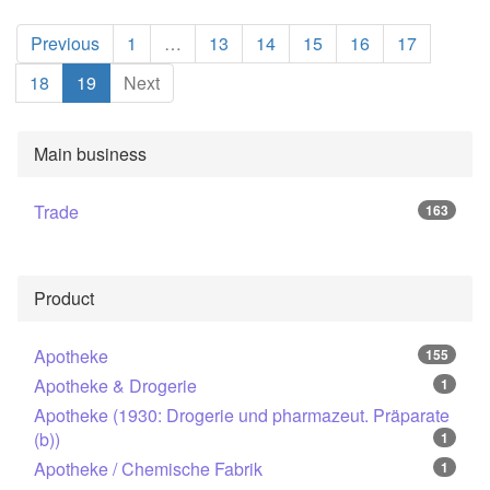
Previous
1
…
13
14
15
16
17
(current)
18
19
Next
Main business
Trade
163
Product
Apotheke
155
Apotheke & Drogerie
1
Apotheke (1930: Drogerie und pharmazeut. Präparate
(b))
1
Apotheke / Chemische Fabrik
1