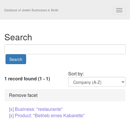
Togg
Database of Jewish Businesses in Berlin
navig
Search
Sort by:
1 record found (1 - 1)
Remove facet
[x] Business: "restaurants"
[x] Product: "Betrieb eines Kabaretts"