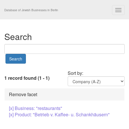
Togg
Database of Jewish Businesses in Berlin
navig
Search
Sort by:
1 record found (1 - 1)
Remove facet
[x] Business: "restaurants"
[x] Product: "Betrieb v. Kaffee- u. Schankhäusern"