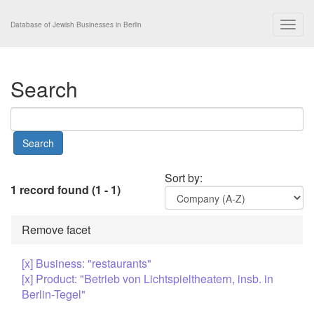
Togg
Database of Jewish Businesses in Berlin
navig
Search
Sort by:
1 record found (1 - 1)
Remove facet
[x] Business: "restaurants"
[x] Product: "Betrieb von Lichtspieltheatern, insb. in
Berlin-Tegel"