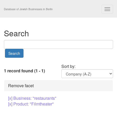
Togg
Database of Jewish Businesses in Berlin
navig
Search
Sort by:
1 record found (1 - 1)
Remove facet
[x] Business: "restaurants"
[x] Product: "Filmtheater"