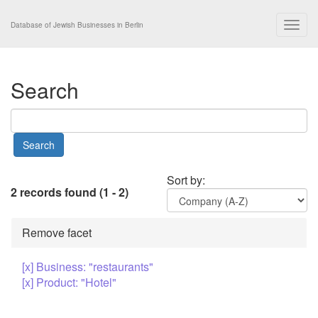
Togg
Database of Jewish Businesses in Berlin
navig
Search
Sort by:
2 records found (1 - 2)
Remove facet
[x] Business: "restaurants"
[x] Product: "Hotel"