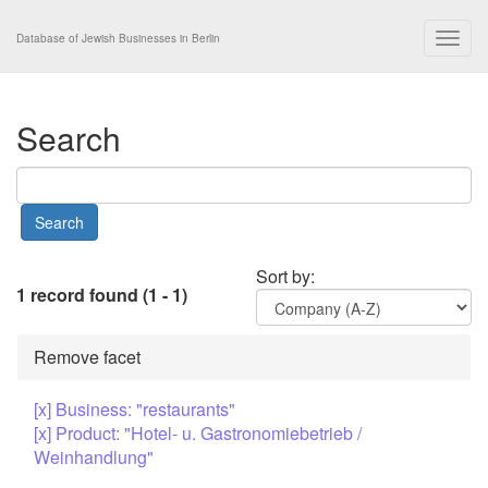
Togg
Database of Jewish Businesses in Berlin
navig
Search
Sort by:
1 record found (1 - 1)
Remove facet
[x] Business: "restaurants"
[x] Product: "Hotel- u. Gastronomiebetrieb /
Weinhandlung"