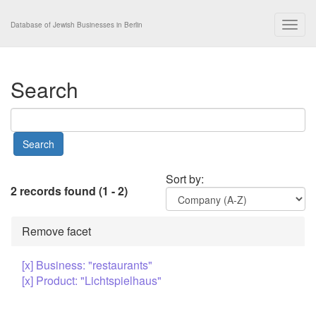
Togg
Database of Jewish Businesses in Berlin
navig
Search
Sort by:
2 records found (1 - 2)
Remove facet
[x] Business: "restaurants"
[x] Product: "Lichtspielhaus"