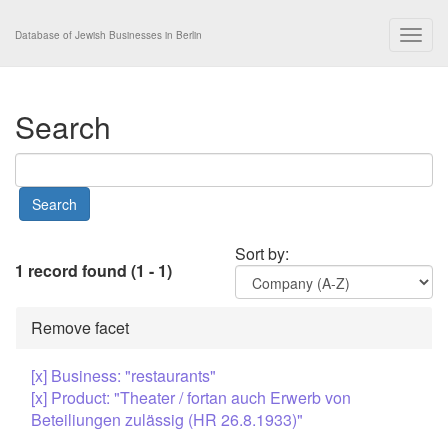
Togg
Database of Jewish Businesses in Berlin
navig
Search
Sort by:
1 record found (1 - 1)
Remove facet
[x] Business: "restaurants"
[x] Product: "Theater / fortan auch Erwerb von
Beteiliungen zulässig (HR 26.8.1933)"