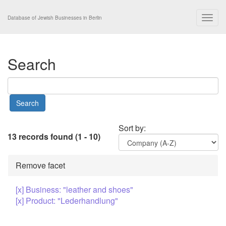
Togg
Database of Jewish Businesses in Berlin
navig
Search
Sort by:
13 records found (1 - 10)
Remove facet
[x] Business: "leather and shoes"
[x] Product: "Lederhandlung"