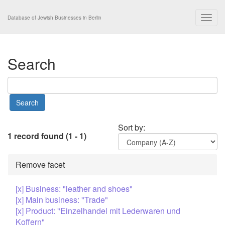
Togg
Database of Jewish Businesses in Berlin
navig
Search
Sort by:
1 record found (1 - 1)
Remove facet
[x] Business: "leather and shoes"
[x] Main business: "Trade"
[x] Product: "Einzelhandel mit Lederwaren und
Koffern"