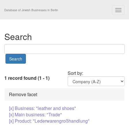
Togg
Database of Jewish Businesses in Berlin
navig
Search
Sort by:
1 record found (1 - 1)
Remove facet
[x] Business: "leather and shoes"
[x] Main business: "Trade"
[x] Product: "Lederwarengroßhandlung"