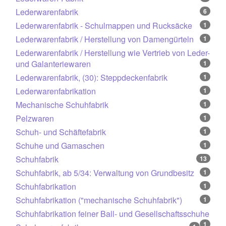
Lederwarenfabrik
6
Lederwarenfabrik - Schulmappen und Rucksäcke
1
Lederwarenfabrik / Herstellung von Damengürteln
1
Lederwarenfabrik / Herstellung wie Vertrieb von Leder-
und Galanteriewaren
1
Lederwarenfabrik, (30): Steppdeckenfabrik
1
Lederwarenfabrikation
1
Mechanische Schuhfabrik
1
Pelzwaren
1
Schuh- und Schäftefabrik
1
Schuhe und Gamaschen
1
Schuhfabrik
13
Schuhfabrik, ab 5/34: Verwaltung von Grundbesitz
1
Schuhfabrikation
1
Schuhfabrikation ("mechanische Schuhfabrik")
1
Schuhfabrikation feiner Ball- und Gesellschaftsschuhe
1