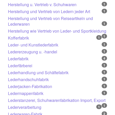
Herstellung u. Vertrieb v. Schuhwaren
1
Herstellung und Vertrieb von Ledern jeder Art
1
Herstellung und Vertrieb von Reiseartikeln und
Lederwaren
1
Herstellung wie Vertrieb von Leder- und Sportkleidung
1
Kofferfabrik
1
Leder- und Kunstlederfabrik
1
Ledererzeugung u. -handel
1
Lederfabrik
4
Lederfärberei
1
Lederhandlung und Schäftefabrik
1
Lederhandschuhfabrik
1
Lederjacken-Fabrikation
1
Ledermappenfabrik
1
Lederstanzerei, Schuhwarenfabrikation Import, Export
1
Lederverarbeitung
1
Lederwaren-Fabrik
2