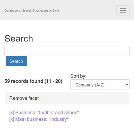
Togg
Database of Jewish Businesses in Berlin
navig
Search
Sort by:
59 records found (11 - 20)
Remove facet
[x] Business: "leather and shoes"
[x] Main business: "Industry"