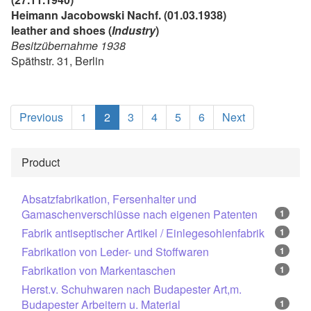
Heimann Jacobowski Nachf. (01.03.1938)
leather and shoes (
Industry
)
Besitzübernahme 1938
Späthstr. 31, Berlin
(current)
Previous
1
2
3
4
5
6
Next
Product
Absatzfabrikation, Fersenhalter und
Gamaschenverschlüsse nach eigenen Patenten
1
Fabrik antiseptischer Artikel / Einlegesohlenfabrik
1
Fabrikation von Leder- und Stoffwaren
1
Fabrikation von Markentaschen
1
Herst.v. Schuhwaren nach Budapester Art,m.
Budapester Arbeitern u. Material
1