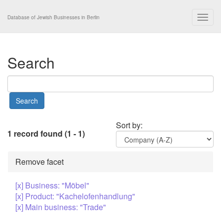
Togg
Database of Jewish Businesses in Berlin
navig
Search
Sort by:
1 record found (1 - 1)
Remove facet
[x] Business: "Möbel"
[x] Product: "Kachelofenhandlung"
[x] Main business: "Trade"