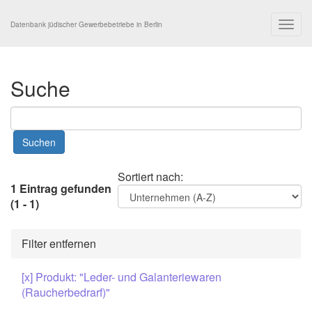
Togg
Datenbank jüdischer Gewerbebetriebe in Berlin
navig
Suche
Sortiert nach:
1 Eintrag gefunden
(1 - 1)
Filter entfernen
[x] Produkt: "Leder- und Galanteriewaren
(Raucherbedrarf)"