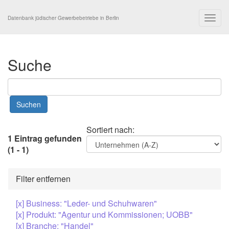
Togg
Datenbank jüdischer Gewerbebetriebe in Berlin
navig
Suche
Sortiert nach:
1 Eintrag gefunden
(1 - 1)
Filter entfernen
[x] Business: "Leder- und Schuhwaren"
[x] Produkt: "Agentur und Kommissionen; UOBB"
[x] Branche: "Handel"