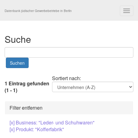
Togg
Datenbank jüdischer Gewerbebetriebe in Berlin
navig
Suche
Sortiert nach:
1 Eintrag gefunden
(1 - 1)
Filter entfernen
[x] Business: "Leder- und Schuhwaren"
[x] Produkt: "Kofferfabrik"