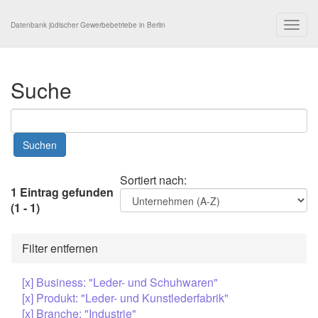
Togg
Datenbank jüdischer Gewerbebetriebe in Berlin
navig
Suche
Sortiert nach:
1 Eintrag gefunden
(1 - 1)
Filter entfernen
[x] Business: "Leder- und Schuhwaren"
[x] Produkt: "Leder- und Kunstlederfabrik"
[x] Branche: "Industrie"