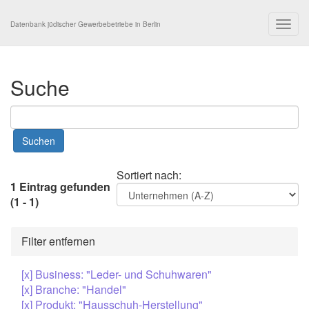
Togg
Datenbank jüdischer Gewerbebetriebe in Berlin
navig
Suche
Sortiert nach:
1 Eintrag gefunden
(1 - 1)
Filter entfernen
[x] Business: "Leder- und Schuhwaren"
[x] Branche: "Handel"
[x] Produkt: "Hausschuh-Herstellung"