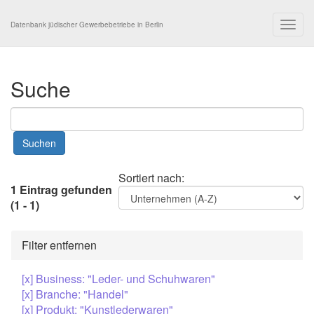
Togg
Datenbank jüdischer Gewerbebetriebe in Berlin
navig
Suche
Sortiert nach:
1 Eintrag gefunden
(1 - 1)
Filter entfernen
[x] Business: "Leder- und Schuhwaren"
[x] Branche: "Handel"
[x] Produkt: "Kunstlederwaren"