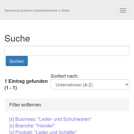
Togg
Datenbank jüdischer Gewerbebetriebe in Berlin
navig
Suche
Sortiert nach:
1 Eintrag gefunden
(1 - 1)
Filter entfernen
[x] Business: "Leder- und Schuhwaren"
[x] Branche: "Handel"
[x] Produkt: "Leder und Schäfte"