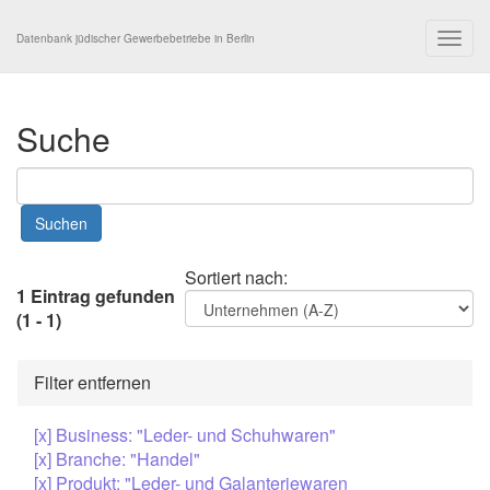
Togg
Datenbank jüdischer Gewerbebetriebe in Berlin
navig
Suche
Sortiert nach:
1 Eintrag gefunden
(1 - 1)
Filter entfernen
[x] Business: "Leder- und Schuhwaren"
[x] Branche: "Handel"
[x] Produkt: "Leder- und Galanteriewaren