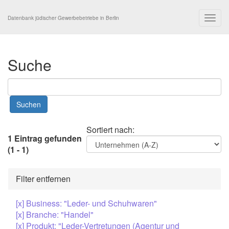
Togg
Datenbank jüdischer Gewerbebetriebe in Berlin
navig
Suche
Sortiert nach:
1 Eintrag gefunden
(1 - 1)
Filter entfernen
[x] Business: "Leder- und Schuhwaren"
[x] Branche: "Handel"
[x] Produkt: "Leder-Vertretungen (Agentur und