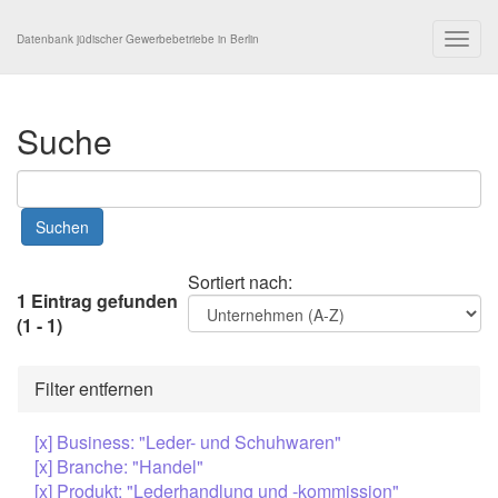
Togg
Datenbank jüdischer Gewerbebetriebe in Berlin
navig
Suche
Sortiert nach:
1 Eintrag gefunden
(1 - 1)
Filter entfernen
[x] Business: "Leder- und Schuhwaren"
[x] Branche: "Handel"
[x] Produkt: "Lederhandlung und -kommission"