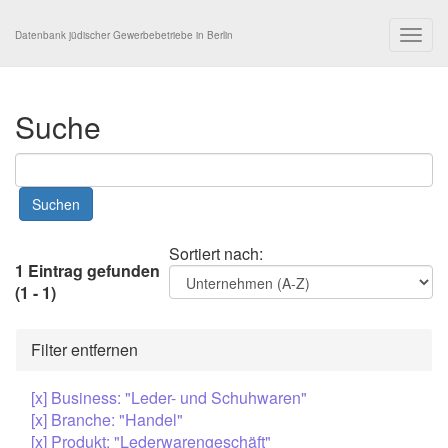
Togg
Datenbank jüdischer Gewerbebetriebe in Berlin
navig
Suche
Sortiert nach:
1 Eintrag gefunden
(1 - 1)
Filter entfernen
[x] Business: "Leder- und Schuhwaren"
[x] Branche: "Handel"
[x] Produkt: "Lederwarengeschäft"